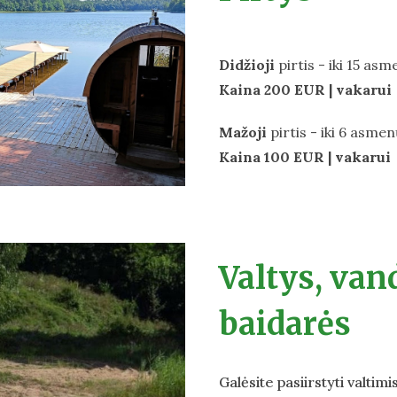
Didžioji
pirtis - iki 15 as
Kaina 200 EUR | vakarui
Mažoji
pirtis - iki 6 asme
Kaina 100 EUR | vakarui
Valtys, van
baidarės
Galėsite pasiirstyti valtim