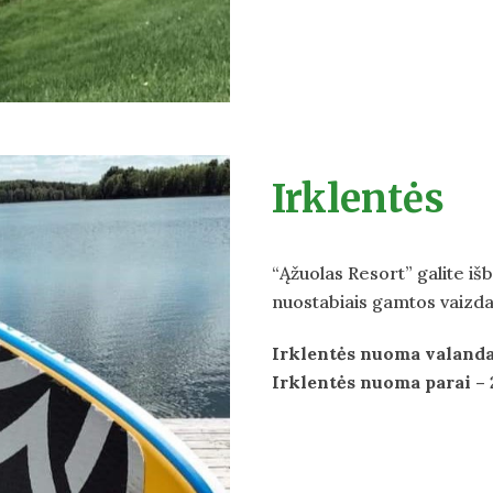
Irklentės
“Ąžuolas Resort” galite iš
nuostabiais gamtos vaizdai
Irklentės nuoma valanda
Irklentės nuoma parai – 