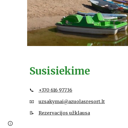
Susisiekime
📞
+370 616 97736
📧
uzsakymai@azuolasresort.lt
📝
Rezervacijos užklausa
Report abuse