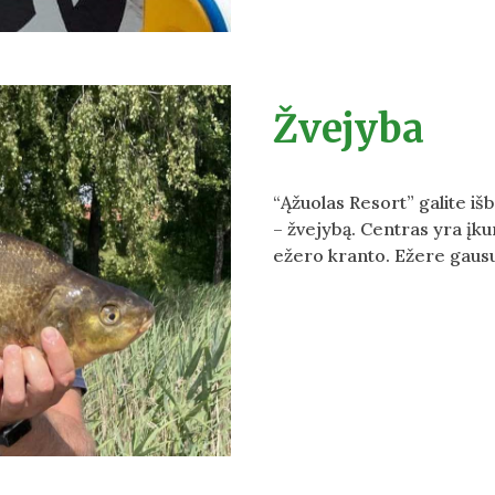
Žvejyba
“Ąžuolas Resort” galite i
– žvejybą. Centras yra įkur
ežero kranto. Ežere gausu 