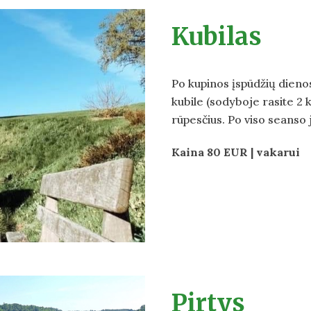
Kubilas
Po kupinos įspūdžių dien
kubile (sodyboje rasite 2 k
rūpesčius. Po viso seanso j
Kaina
8
0 EUR | vakarui
Pirtys