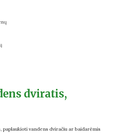
menų
nų
dens dviratis,
is, paplaukioti vandens dvirači
u
ar baidarėmis