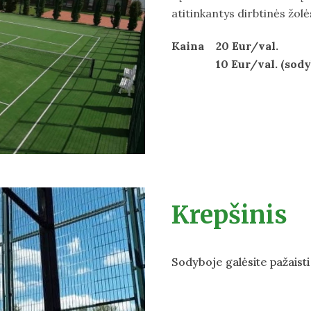
atitinkantys dirbtinės žolė
Kaina
2
0 Eur/val.
10 Eur/val. (sod
Krepšinis
Sodyboje galėsite pažaisti