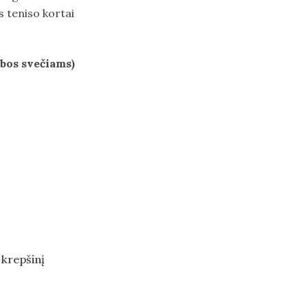
s teniso kortai
ybos svečiams)
 krepšinį