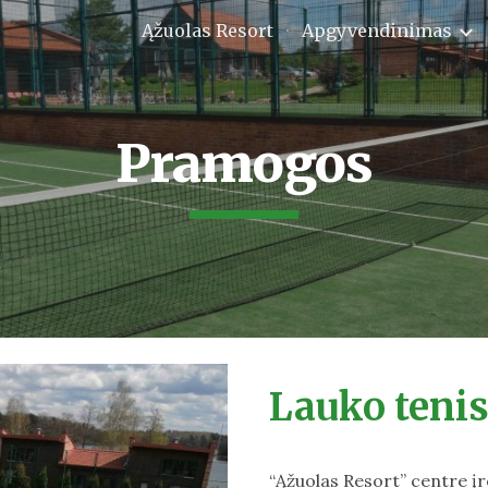
Ąžuolas Resort
Apgyvendinimas
ip to main content
Skip to navigat
Pramogos
Lauko teni
“Ąžuolas Resort” centre įr