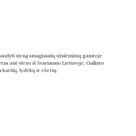
šbandyti vieną smagiausių užsiėmimų gamtoje
tas ant vieno iš švariausio Lietuvoje, Gailinto
karšių, lydekų ir ešerių.