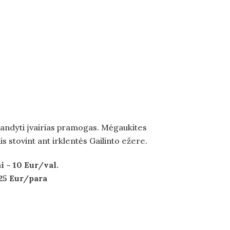
bandyti įvairias pramogas. Mėgaukites
s stovint ant irklentės Gailinto ežere.
i –
10
Eur/val.
2
5
Eur/para