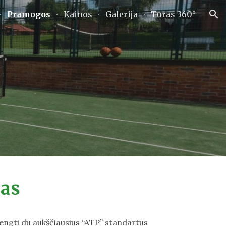
Pramogos
Kainos
Galerija
Turas 360°
ion
sas
engti du aukščiausius “ATP” standartus