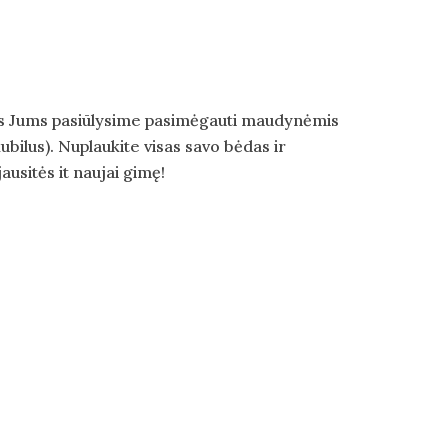
os Jums pasiūlysime pasimėgauti maudynėmis
ubilus). Nuplaukite visas savo bėdas ir
ausitės it naujai gimę!